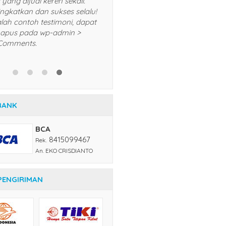
selalu dan akan saya
produk yang dijual ker
rekomendasikan kepada teman
Terus tingkatkan dan s
dan kerabat saya. Trims! *Ini adalah
*Ini adalah contoh tes
contoh testimoni, dapat Anda
Anda hapus pada wp-
hapus pada wp-admin > menu
menu Comments.
Comments.
BANK
BCA
8415099467
Rek.
An. EKO CRISDIANTO
PENGIRIMAN