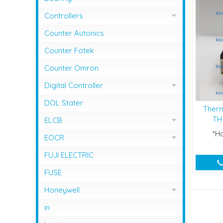
Controllers
Controller Omron
Counter Autonics
Counter Fotek
Counter Omron
Digital Controller
Digital Controller Omron
DOL Stater
Therm
TH-
ELCB
*H
ELCB Fuji Electric
EOCR
EOCR Schneider
FUJI ELECTRIC
FUSE
Honeywell
Flame Safeguard
in