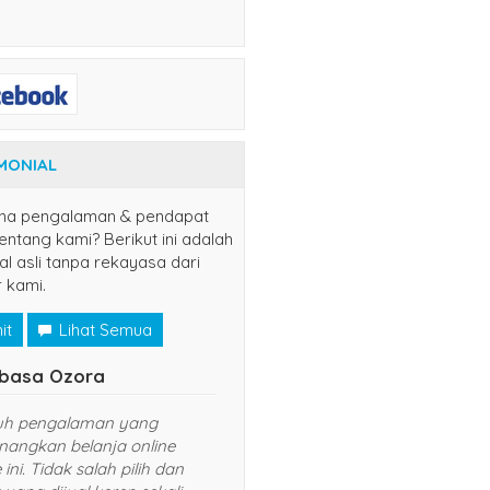
MONIAL
na pengalaman & pendapat
ntang kami? Berikut ini adalah
al asli tanpa rekayasa dari
 kami.
it
Lihat Semua
Naruto Uzumaki
Tsubasa Ozora
Senang sekali belanja di website ini.
Sungguh pengalaman
Harganya murah dan pelayanan
menyenangkan belanja
yang diberikan TOP banget. Sukses
website ini. Tidak salah