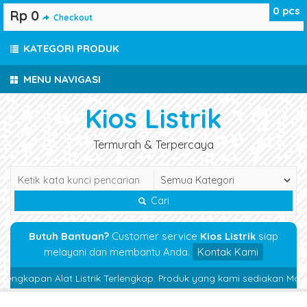
0
pcs
Rp 0
Checkout
KATEGORI PRODUK
MENU NAVIGASI
Kios Listrik
Termurah & Terpercaya
Cari
Butuh Bantuan?
Customer service
Kios Listrik
siap
melayani dan membantu Anda.
Kontak Kami
engkapan Alat Listrik Terlengkap. Produk yang kami sediakan Magnetic