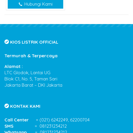
Hubungi Kami
KIOS LISTRIK OFFICIAL
Termurah & Terpercaya
Alamat :
LTC Glodok, Lantai UG
Blok C1, No. 5, Taman Sari
Jakarta Barat – DKI Jakarta
KONTAK KAMI
Call Center
= (021) 6242249, 62200704
SMS
= 081231234212
Whatsapp
= 081231234212