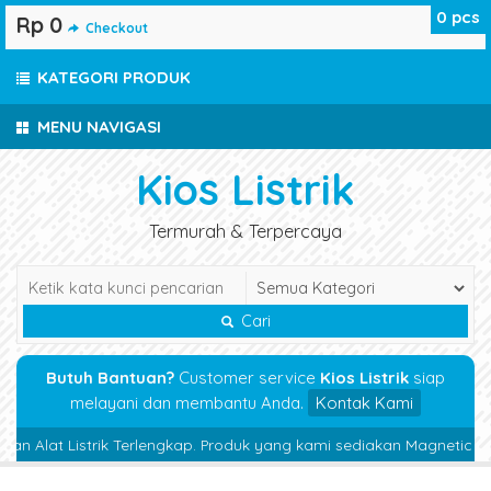
0
pcs
Rp 0
Checkout
KATEGORI PRODUK
MENU NAVIGASI
Kios Listrik
Termurah & Terpercaya
Cari
Butuh Bantuan?
Customer service
Kios Listrik
siap
melayani dan membantu Anda.
Kontak Kami
 Alat Listrik Terlengkap. Produk yang kami sediakan Magnetic Contac