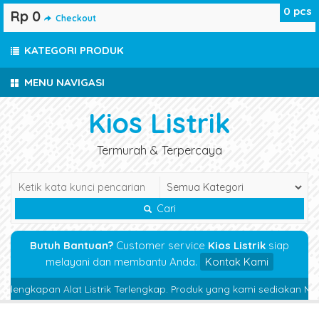
0
pcs
Rp 0
Checkout
KATEGORI PRODUK
MENU NAVIGASI
Kios Listrik
Termurah & Terpercaya
Cari
Butuh Bantuan?
Customer service
Kios Listrik
siap
melayani dan membantu Anda.
Kontak Kami
lengkapan Alat Listrik Terlengkap. Produk yang kami sediakan Magneti