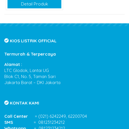
Detail Produk
KIOS LISTRIK OFFICIAL
Termurah & Terpercaya
Alamat :
LTC Glodok, Lantai UG
Blok C1, No. 5, Taman Sari
Jakarta Barat – DKI Jakarta
KONTAK KAMI
Call Center
= (021) 6242249, 62200704
SMS
= 081231234212
Whatsapp
= 081231234212