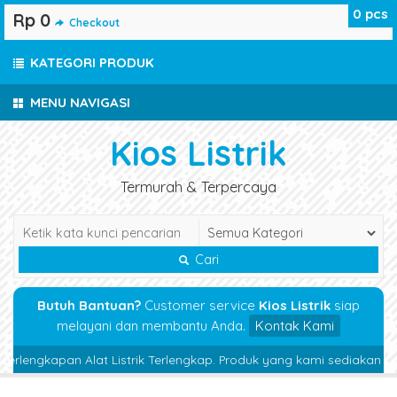
0
pcs
Rp 0
Checkout
KATEGORI PRODUK
MENU NAVIGASI
Kios Listrik
Termurah & Terpercaya
Cari
Butuh Bantuan?
Customer service
Kios Listrik
siap
melayani dan membantu Anda.
Kontak Kami
rlengkapan Alat Listrik Terlengkap. Produk yang kami sediakan Magnet