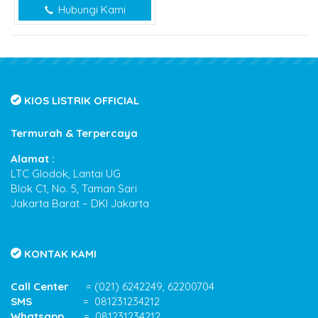
Hubungi Kami
KIOS LISTRIK OFFICIAL
Termurah & Terpercaya
Alamat :
LTC Glodok, Lantai UG
Blok C1, No. 5, Taman Sari
Jakarta Barat – DKI Jakarta
KONTAK KAMI
Call Center
= (021) 6242249, 62200704
SMS
= 081231234212
Whatsapp
= 081231234212