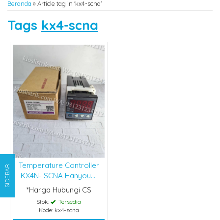
Beranda
»
Article tag in 'kx4-scna'
Tags
kx4-scna
Temperature Controller
SIDEBAR
KX4N- SCNA Hanyou....
*Harga Hubungi CS
Stok:
Tersedia
Kode: kx4-scna