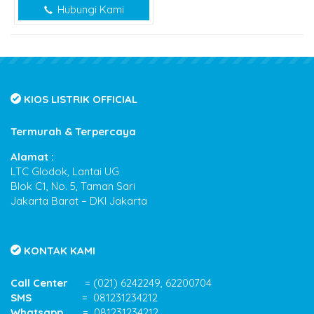
Hubungi Kami
KIOS LISTRIK OFFICIAL
Termurah & Terpercaya
Alamat :
LTC Glodok, Lantai UG
Blok C1, No. 5, Taman Sari
Jakarta Barat – DKI Jakarta
KONTAK KAMI
Call Center
= (021) 6242249, 62200704
SMS
= 081231234212
Whatsapp
= 081231234212