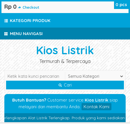
0
pcs
Rp 0
Checkout
KATEGORI PRODUK
MENU NAVIGASI
Kios Listrik
Termurah & Terpercaya
Cari
Butuh Bantuan?
Customer service
Kios Listrik
siap
melayani dan membantu Anda.
Kontak Kami
rlengkapan Alat Listrik Terlengkap. Produk yang kami sediakan Magnet