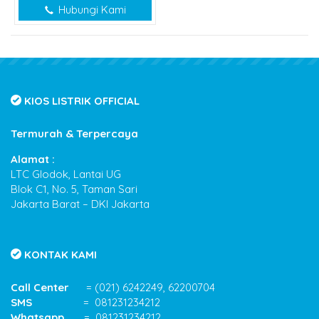
Hubungi Kami
KIOS LISTRIK OFFICIAL
Termurah & Terpercaya
Alamat :
LTC Glodok, Lantai UG
Blok C1, No. 5, Taman Sari
Jakarta Barat – DKI Jakarta
KONTAK KAMI
Call Center
= (021) 6242249, 62200704
SMS
= 081231234212
Whatsapp
= 081231234212