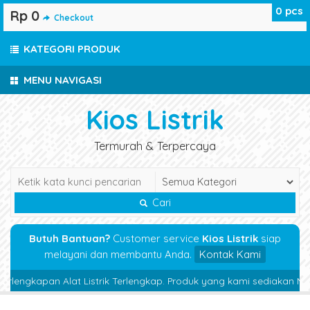
0
pcs
Rp 0
Checkout
KATEGORI PRODUK
MENU NAVIGASI
Kios Listrik
Termurah & Terpercaya
Cari
Butuh Bantuan?
Customer service
Kios Listrik
siap
melayani dan membantu Anda.
Kontak Kami
lengkapan Alat Listrik Terlengkap. Produk yang kami sediakan Magnet