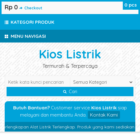
0
pcs
Rp 0
Checkout
KATEGORI PRODUK
MENU NAVIGASI
Kios Listrik
Termurah & Terpercaya
Cari
Butuh Bantuan?
Customer service
Kios Listrik
siap
melayani dan membantu Anda.
Kontak Kami
rlengkapan Alat Listrik Terlengkap. Produk yang kami sediakan Magnet