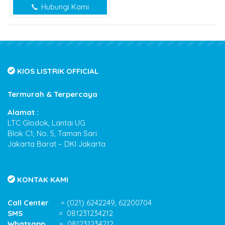
Hubungi Kami
KIOS LISTRIK OFFICIAL
Termurah & Terpercaya
Alamat :
LTC Glodok, Lantai UG
Blok C1, No. 5, Taman Sari
Jakarta Barat – DKI Jakarta
KONTAK KAMI
Call Center
= (021) 6242249, 62200704
SMS
= 081231234212
Whatsapp
= 081231234212