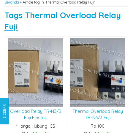
Beranda
»
Article tag in 'Thermal Overload Relay Fuji'
Tags
Thermal Overload Relay
Fuji
SIDEBAR
Overload Relay TR-N3/3
Thermal Overload Relay
Fuji Electric
TR-N6/3 Fuji
*Harga Hubungi CS
Rp 100