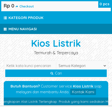
0
pcs
Rp 0
Checkout
KATEGORI PRODUK
MENU NAVIGASI
Kios Listrik
Termurah & Terpercaya
Cari
Butuh Bantuan?
Customer service
Kios Listrik
siap
melayani dan membantu Anda.
Kontak Kami
engkapan Alat Listrik Terlengkap. Produk yang kami sediakan Magnetic