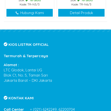
Stok:
Tersedia
Stok:
Tersedia
Kode: TR-N3/3
Kode: TR-N6/3
Hubungi Kami
Detail Produk
KIOS LISTRIK OFFICIAL
Termurah & Terpercaya
Alamat :
LTC Glodok, Lantai UG
Blok C1, No. 5, Taman Sari
Jakarta Barat – DKI Jakarta
KONTAK KAMI
Call Center
= (021) 6242249, 62200704