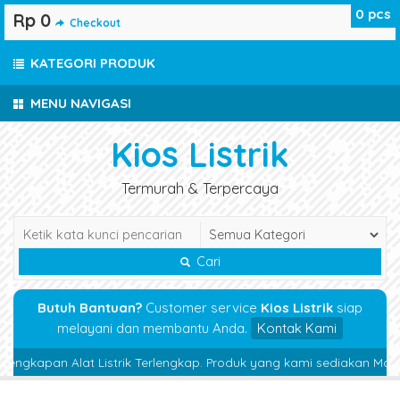
0
pcs
Rp 0
Checkout
KATEGORI PRODUK
MENU NAVIGASI
Kios Listrik
Termurah & Terpercaya
Cari
Butuh Bantuan?
Customer service
Kios Listrik
siap
melayani dan membantu Anda.
Kontak Kami
kapan Alat Listrik Terlengkap. Produk yang kami sediakan Magnetic Co