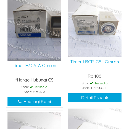
Timer H3CR-G8L Omron
Timer H3CA-A Omron
Rp 100
*Harga Hubungi CS
Stok:
Tersedia
Stok:
Tersedia
Kode: H3CR-G8L
Kode: H3CA-A
Detail Produk
Hubungi Kami