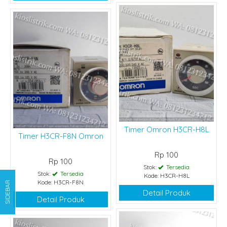
Timer Omron H3CR-H8L
Timer H3CR-F8N Omron
Rp 100
Rp 100
Stok:
Tersedia
Stok:
Tersedia
Kode: H3CR-H8L
Kode: H3CR-F8N
SIDEBAR
Detail Produk
Detail Produk