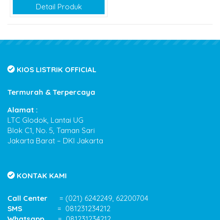
Detail Produk
KIOS LISTRIK OFFICIAL
Termurah & Terpercaya
Alamat :
LTC Glodok, Lantai UG
Blok C1, No. 5, Taman Sari
Jakarta Barat – DKI Jakarta
KONTAK KAMI
Call Center
= (021) 6242249, 62200704
SMS
= 081231234212
Whatsapp
= 081231234212