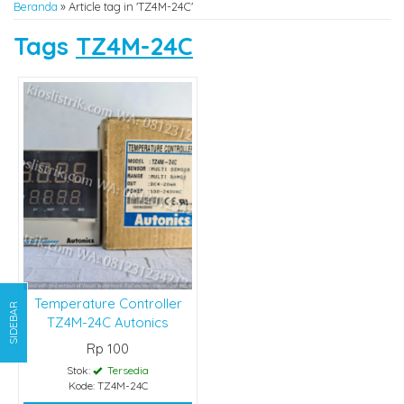
Beranda
»
Article tag in 'TZ4M-24C'
Tags
TZ4M-24C
Temperature Controller
SIDEBAR
TZ4M-24C Autonics
Rp 100
Stok:
Tersedia
Kode: TZ4M-24C