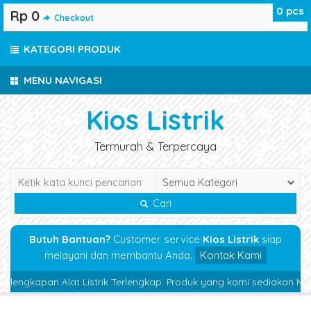
0
pcs
Rp 0
Checkout
KATEGORI PRODUK
MENU NAVIGASI
Kios Listrik
Termurah & Terpercaya
Cari
Butuh Bantuan?
Customer service
Kios Listrik
siap
melayani dan membantu Anda.
Kontak Kami
lengkapan Alat Listrik Terlengkap. Produk yang kami sediakan Magneti