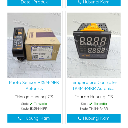
Detail Produk
Hubungi Kami
Photo Sensor BX5M-MFR
Temperature Controller
Autonics
TK4M-R4RR Autonic....
*Harga Hubungi CS
*Harga Hubungi CS
Stok:
Tersedia
Stok:
Tersedia
Kode: BX5M-MFR
Kode: TK4M-R4RR
Hubungi Kami
Hubungi Kami