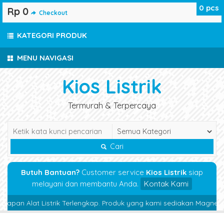
0
pcs
Rp 0
Checkout
KATEGORI PRODUK
MENU NAVIGASI
Kios Listrik
Termurah & Terpercaya
Cari
Butuh Bantuan?
Customer service
Kios Listrik
siap
melayani dan membantu Anda.
Kontak Kami
an Alat Listrik Terlengkap. Produk yang kami sediakan Magnetic Conta