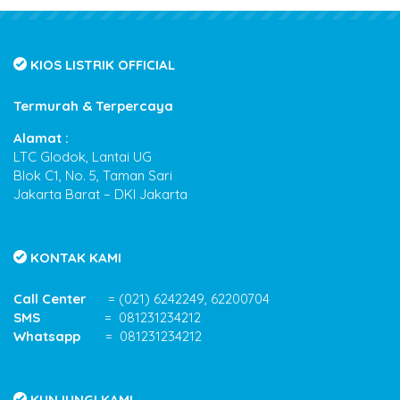
KIOS LISTRIK OFFICIAL
Termurah & Terpercaya
Alamat :
LTC Glodok, Lantai UG
Blok C1, No. 5, Taman Sari
Jakarta Barat – DKI Jakarta
KONTAK KAMI
Call Center
= (021) 6242249, 62200704
SMS
= 081231234212
Whatsapp
= 081231234212
KUNJUNGI KAMI