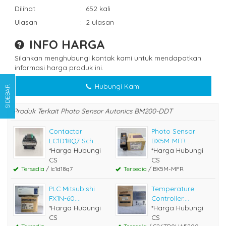
Dilihat
:
652 kali
Ulasan
:
2 ulasan
INFO HARGA
Silahkan menghubungi kontak kami untuk mendapatkan
informasi harga produk ini.
Hubungi Kami
SIDEBAR
Produk Terkait Photo Sensor Autonics BM200-DDT
Contactor
Photo Sensor
LC1D18Q7 Sch....
BX5M-MFR ....
*Harga Hubungi
*Harga Hubungi
CS
CS
Tersedia
/ lc1d18q7
Tersedia
/ BX5M-MFR
PLC Mitsubishi
Temperature
FX1N-60....
Controller....
*Harga Hubungi
*Harga Hubungi
CS
CS