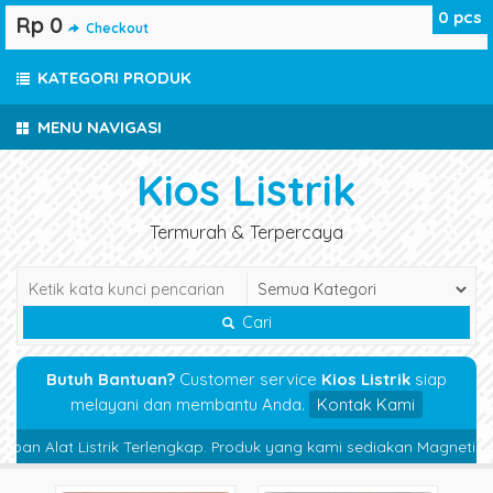
0
pcs
Rp 0
Checkout
KATEGORI PRODUK
MENU NAVIGASI
Kios Listrik
Termurah & Terpercaya
Cari
Butuh Bantuan?
Customer service
Kios Listrik
siap
melayani dan membantu Anda.
Kontak Kami
 Alat Listrik Terlengkap. Produk yang kami sediakan Magnetic Contac