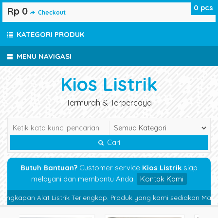
0
pcs
Rp 0
Checkout
KATEGORI PRODUK
MENU NAVIGASI
Kios Listrik
Termurah & Terpercaya
Cari
Butuh Bantuan?
Customer service
Kios Listrik
siap
melayani dan membantu Anda.
Kontak Kami
gkapan Alat Listrik Terlengkap. Produk yang kami sediakan Magnetic C