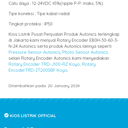
Catu daya : 12-24VDC ±5%(ripple P-P: maks. 5%)
Tipe koneksi : Tipe kabel radial
Tingkat proteksi : IP50
Kios Listrik Pusat Penjualan Produk Autonics terlengkap
di Jakarta kami menjual Rotary Encoder E80H-30-60-3-
N-24 Autonics serta produk Autonics lainnya seperti
Pressure Sensor Autonics
,
Photo Sensor Autonics
.
selain Rotary Encoder Autonics kami menyediakan
Rotary Encoder TRD-J100-RZ Koyo,
Rotary
EncoderTRD-2T2000BF Koyo
.
Ditambahkan pada: 20 January 2024
KIOS LISTRIK OFFICIAL