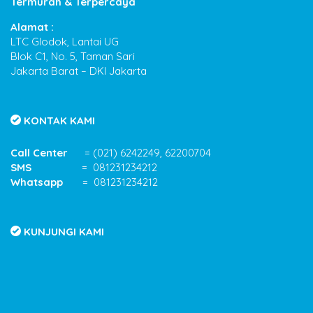
Termurah & Terpercaya
Alamat :
LTC Glodok, Lantai UG
Blok C1, No. 5, Taman Sari
Jakarta Barat – DKI Jakarta
KONTAK KAMI
Call Center
= (021) 6242249, 62200704
SMS
= 081231234212
Whatsapp
= 081231234212
KUNJUNGI KAMI