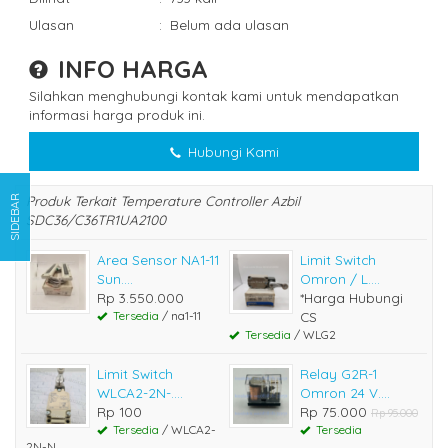
Ulasan
:
Belum ada ulasan
INFO HARGA
Silahkan menghubungi kontak kami untuk mendapatkan
informasi harga produk ini.
Hubungi Kami
Produk Terkait Temperature Controller Azbil
SIDEBAR
SDC36/C36TR1UA2100
Area Sensor NA1-11
Limit Switch
Sun....
Omron / L....
Rp 3.550.000
*Harga Hubungi
Tersedia
/ na1-11
CS
Tersedia
/ WLG2
Limit Switch
Relay G2R-1
WLCA2-2N-....
Omron 24 V....
Rp 100
Rp 75.000
Rp 95.000
Tersedia
/ WLCA2-
Tersedia
2N-N