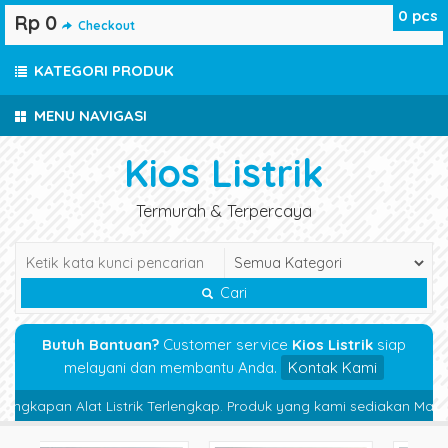
0
pcs
Rp 0
Checkout
KATEGORI PRODUK
MENU NAVIGASI
Kios Listrik
Termurah & Terpercaya
Cari
Butuh Bantuan?
Customer service
Kios Listrik
siap
melayani dan membantu Anda.
Kontak Kami
gkapan Alat Listrik Terlengkap. Produk yang kami sediakan Magnetic C