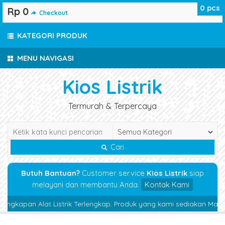
0
pcs
Rp 0
Checkout
KATEGORI PRODUK
MENU NAVIGASI
Kios Listrik
Termurah & Terpercaya
Cari
Butuh Bantuan?
Customer service
Kios Listrik
siap
melayani dan membantu Anda.
Kontak Kami
kapan Alat Listrik Terlengkap. Produk yang kami sediakan Magnetic Co