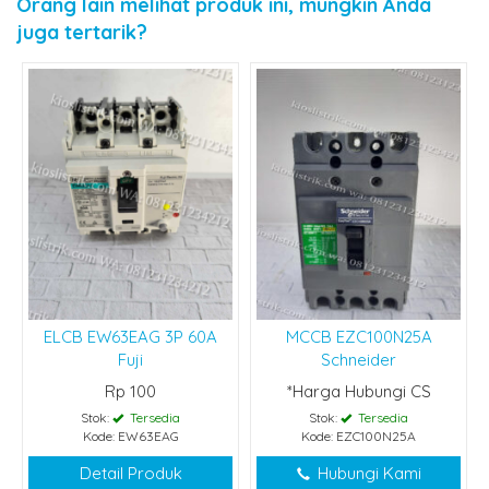
Orang lain melihat produk ini, mungkin Anda
juga tertarik?
ELCB EW63EAG 3P 60A
MCCB EZC100N25A
Fuji
Schneider
Rp 100
*Harga Hubungi CS
Stok:
Tersedia
Stok:
Tersedia
Kode: EW63EAG
Kode: EZC100N25A
Detail Produk
Hubungi Kami