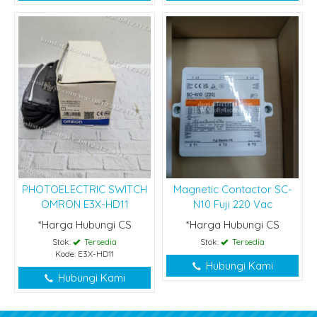
PHOTOELECTRIC SWITCH
Magnetic Contactor SC-
OMRON E3X-HD11
N10 Fuji 220 Vac
*Harga Hubungi CS
*Harga Hubungi CS
Stok:
Tersedia
Stok:
Tersedia
Kode: E3X-HD11
Hubungi Kami
Hubungi Kami