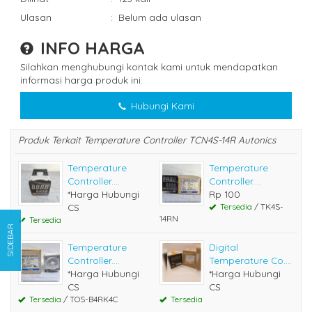
Ulasan
:
Belum ada ulasan
INFO HARGA
Silahkan menghubungi kontak kami untuk mendapatkan
informasi harga produk ini.
Hubungi Kami
Produk Terkait Temperature Controller TCN4S-14R Autonics
Temperature
Temperature
Controller....
Controller....
*Harga Hubungi
Rp 100
CS
Tersedia
/ TK4S-
14RN
Tersedia
SIDEBAR
Temperature
Digital
Controller....
Temperature Co....
*Harga Hubungi
*Harga Hubungi
CS
CS
Tersedia
/ TOS-B4RK4C
Tersedia