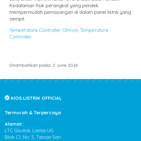
Kedalaman fisik perangkat yang pendek
mempermudah pemasangan di dalam panel listrik yang
sempit.
Temperature Controller Omron
,
Temperature
Controller
.
Ditambahkan pada: 2 June 2026
KIOS LISTRIK OFFICIAL
Termurah & Terpercaya
Alamat :
LTC Glodok, Lantai UG
Blok C1, No. 5, Taman Sari