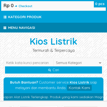
0
pcs
Rp 0
Checkout
KATEGORI PRODUK
MENU NAVIGASI
Kios Listrik
Termurah & Terpercaya
Cari
Butuh Bantuan?
Customer service
Kios Listrik
siap
melayani dan membantu Anda.
Kontak Kami
pan Alat Listrik Terlengkap. Produk yang kami sediakan Magnetic Cont