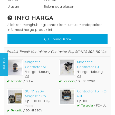
Ulasan
:
Belum ada ulasan
INFO HARGA
Silahkan menghubungi kontak kami untuk mendapatkan
informasi harga produk ini.
Hubungi Kami
Produk Terkait Kontaktor / Contactor Fuji SC-N2S 80A 110 Vac
SIDEBAR
Magnetic
Magnetic
Contactor SH-....
Contactor Fuj....
*Harga Hubungi
*Harga Hubungi
CS
CS
Tersedia
/ SH-4
Tersedia
/ SC-05 220V
SC-N1 220V
Contactor Fuji FC-
Magnetic Co....
4UL
Rp 500.000
Rp 100
Rp
Tersedia
/ FC-4UL
550.000
Tersedia
/ SC-N1 220V