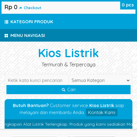
0
pcs
Rp 0
Checkout
KATEGORI PRODUK
MENU NAVIGASI
Kios Listrik
Termurah & Terpercaya
Cari
Butuh Bantuan?
Customer service
Kios Listrik
siap
melayani dan membantu Anda.
Kontak Kami
kapan Alat Listrik Terlengkap. Produk yang kami sediakan Magnetic C