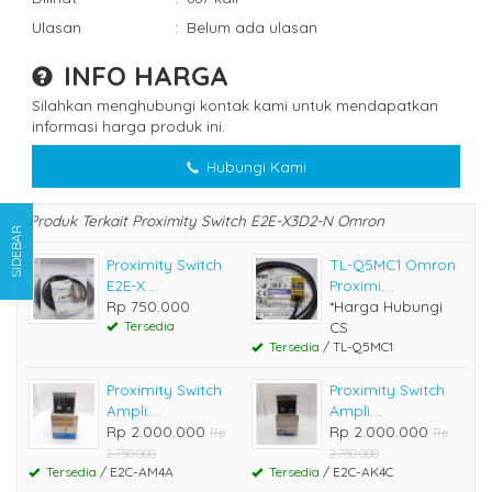
Ulasan
:
Belum ada ulasan
INFO HARGA
Silahkan menghubungi kontak kami untuk mendapatkan
informasi harga produk ini.
Hubungi Kami
Produk Terkait Proximity Switch E2E-X3D2-N Omron
SIDEBAR
Proximity Switch
TL-Q5MC1 Omron
E2E-X....
Proximi....
Rp 750.000
*Harga Hubungi
Tersedia
CS
Tersedia
/ TL-Q5MC1
Proximity Switch
Proximity Switch
Ampli....
Ampli....
Rp 2.000.000
Rp 2.000.000
Rp
Rp
2.750.000
2.750.000
Tersedia
/ E2C-AM4A
Tersedia
/ E2C-AK4C