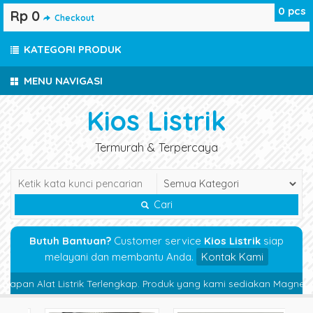
0
pcs
Rp 0
Checkout
KATEGORI PRODUK
MENU NAVIGASI
Kios Listrik
Termurah & Terpercaya
Cari
Butuh Bantuan?
Customer service
Kios Listrik
siap
melayani dan membantu Anda.
Kontak Kami
pan Alat Listrik Terlengkap. Produk yang kami sediakan Magnetic Cont