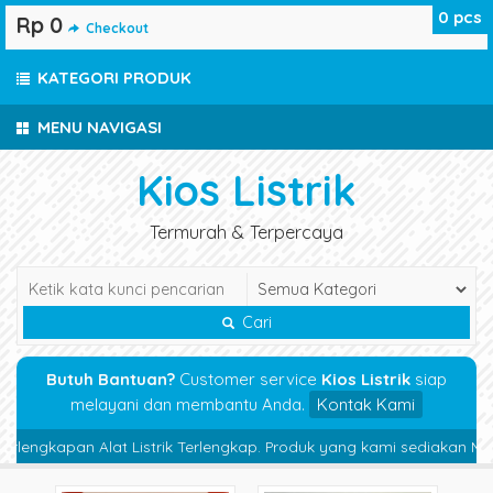
0
pcs
Rp 0
Checkout
KATEGORI PRODUK
MENU NAVIGASI
Kios Listrik
Termurah & Terpercaya
Cari
Butuh Bantuan?
Customer service
Kios Listrik
siap
melayani dan membantu Anda.
Kontak Kami
engkapan Alat Listrik Terlengkap. Produk yang kami sediakan Magnetic