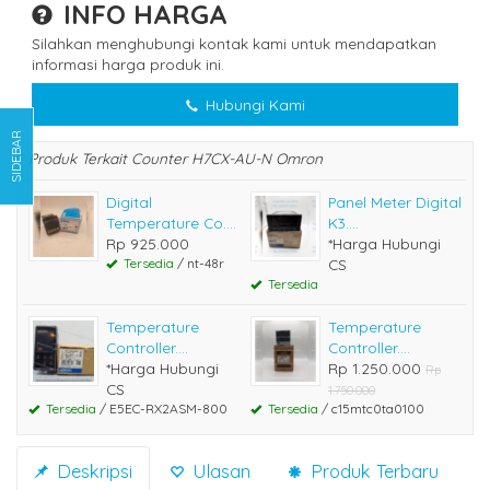
INFO HARGA
Silahkan menghubungi kontak kami untuk mendapatkan
informasi harga produk ini.
Hubungi Kami
SIDEBAR
Produk Terkait Counter H7CX-AU-N Omron
Digital
Panel Meter Digital
Temperature Co....
K3....
Rp 925.000
*Harga Hubungi
Tersedia
/ nt-48r
CS
Tersedia
Temperature
Temperature
Controller....
Controller....
*Harga Hubungi
Rp 1.250.000
Rp
CS
1.750.000
Tersedia
/ E5EC-RX2ASM-800
Tersedia
/ c15mtc0ta0100
Deskripsi
Ulasan
Produk Terbaru